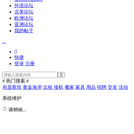
外语论坛
北美论坛
欧洲论坛
亚洲论坛
我的帖子
...
快捷
登录
注册
# 热门搜索 #
布里斯班
黄金海岸
出租
接机
搬家
家具
用品
招聘
交友
活动
系统维护
请稍候...