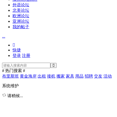
外语论坛
北美论坛
欧洲论坛
亚洲论坛
我的帖子
...
快捷
登录
注册
# 热门搜索 #
布里斯班
黄金海岸
出租
接机
搬家
家具
用品
招聘
交友
活动
系统维护
请稍候...