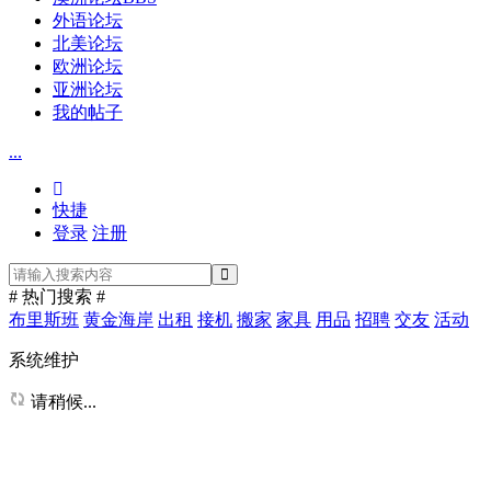
外语论坛
北美论坛
欧洲论坛
亚洲论坛
我的帖子
...
快捷
登录
注册
# 热门搜索 #
布里斯班
黄金海岸
出租
接机
搬家
家具
用品
招聘
交友
活动
系统维护
请稍候...