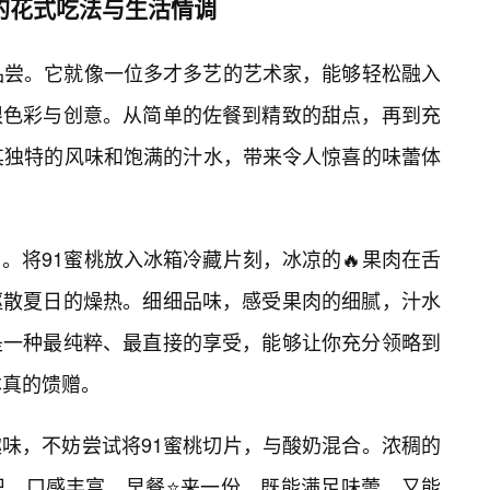
的花式吃法与生活情调
品尝。它就像一位多才多艺的艺术家，能够轻松融入
限色彩与创意。从简单的佐餐到精致的甜点，再到充
以其独特的风味和饱满的汁水，带来令人惊喜的味蕾体
。将91蜜桃放入冰箱冷藏片刻，冰凉的🔥果肉在舌
驱散夏日的燥热。细细品味，感受果肉的细腻，汁水
是一种最纯粹、最直接的享受，能够让你充分领略到
本真的馈赠。
味，不妨尝试将91蜜桃切片，与酸奶混合。浓稠的
织，口感丰富。早餐⭐来一份，既能满足味蕾，又能