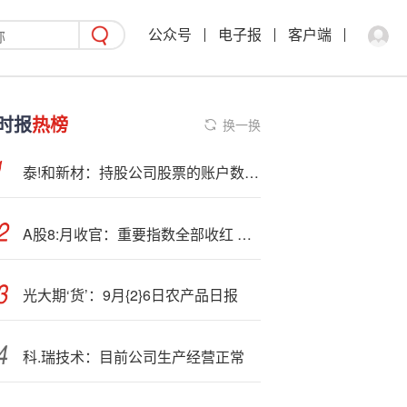
公众号
电子报
客户端
时报
热榜
换一换
泰!和新材：持股公司股票的账户数量较三季度公开数据增减变动未超过10%
A股8:月收官：重要指数全部收红 科创50大涨28％ 上证涨近8％突破3800点
光大期‘货’：9月{2}6日农产品日报
科.瑞技术：目前公司生产经营正常