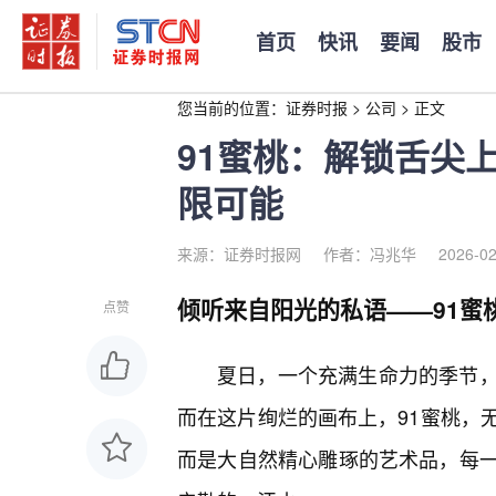
首页
快讯
要闻
股市
您当前的位置：
证券时报
>
公司
>
正文
91蜜桃：解锁舌尖
限可能
来源：证券时报网
作者：冯兆华
2026-02
倾听来自阳光的私语——91蜜
点赞
夏日，一个充满生命力的季节
而在这片绚烂的画布上，91蜜桃，
而是大自然精心雕琢的艺术品，每