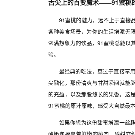
舌尖上的百变魔术——91蜜桃
91蜜桃的魅力，远不止于直接
各种美食场景，为你的生活增添无
🌸满想象力的饮品，91蜜桃总能
验。
最经典的吃法，莫过于直接享用
尖融化，那份清爽与甘甜瞬间就能
的充盈，以及那股悠长的果香。这
91蜜桃的原汁原味，感受大自然最
如果你想为这份甜蜜增添一丝趣
酸奶包🎁裹着鲜嫩的桃肉，酸甜交