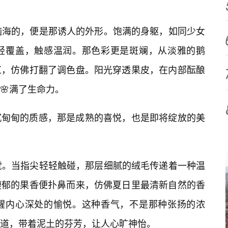
脑海的，便是那诱人的外形。饱满的身躯，如同少女
轻覆盖，触感温润。那色彩更是斑斓，从淡雅的鹅
红，仿佛打翻了调色盘。阳光穿透果皮，在内部酝酿
🌸满了生命力。
沉甸甸的质感，那是成熟的喜悦，也是即将绽放的美
觉。当指尖轻轻触碰，那层细腻的绒毛传递着一种温
馥郁的果香便扑鼻而来，仿佛夏日里最清新自然的香
醒内心深处的愉悦。这种香气，不是那种张扬的浓
道，带着泥土的芬芳，让人心旷神怡。