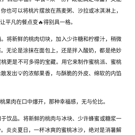
。你也可以将桃片摆放在燕麦粥、沙拉或冰淇淋上，
让平凡的餐点变🔥得别具一格。
档。将新鲜的桃肉切块，加入少许糖和柠檬汁，稍微
酱。无论是涂抹在面包上，还是拌入酸奶，都是绝妙
蜜桃更是不可多得的宝藏。用它来制作蜜桃派、蜜桃
散发出💡的浓郁果香，与酥脆的外皮、绵软的内馅
桃果肉在口中爆开，那种幸福感，无与伦比。
用于饮品。将新鲜的桃肉与冰块、少许蜂蜜或糖浆一
沙。炎炎夏日，一杯冰爽的蜜桃冰沙，绝对是消暑解