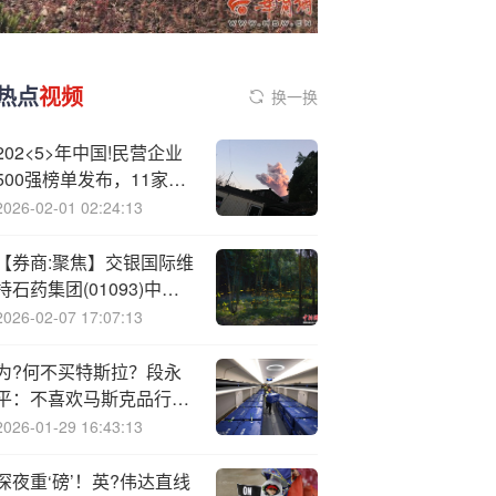
热点
视频
换一换
202<5>年中国!民营企业
500强榜单发布，11家皖
企上榜
2026-02-01 02:24:13
【券商:聚焦】交银国际维
持石药集团(01093)中性
评级 指明年研发管线有较
2026-02-07 17:07:13
多催化剂事件
为?何不买特斯拉？段永
平：不喜欢马斯克品行，
不想跟他做朋友
2026-01-29 16:43:13
深夜重‘磅’！英?伟达直线