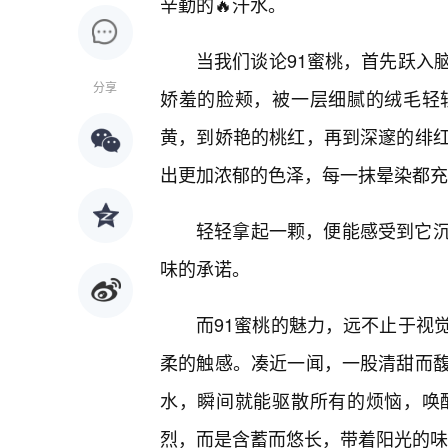
辛勤的🔥汗水。
当我们谈论91蜜桃，首先跃入
分享
娇羞的脸颊，被一层细腻的绒毛轻
黄，到娇艳的桃红，再到深邃的绯
出更加浓郁的色泽，每一抹晕染都充
轻轻拿起一颗，便能感受到它
味的承诺。
而91蜜桃的魅力，远不止于视
柔的触感。凑近一闻，一股清甜而
水，瞬间就能驱散所有的烦恼，唤
烈，而是含蓄而悠长，带着阳光的味