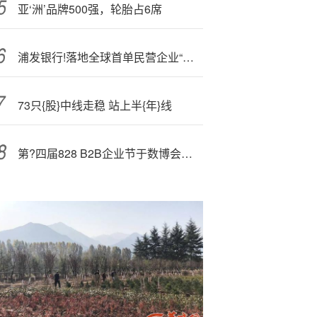
亚‘洲’品牌500强，轮胎占6席
浦发银行!落地全球首单民营企业“玉兰债”投资业务
73只{股}中线走稳 站上半{年}线
第?四届828 B2B企业节于数博会开幕，华为云携手伙伴共筑数智新生态