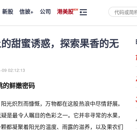
新股
信披+
公司
港美股
上的甜蜜诱惑，探索果香的无
-09 02:12:13
桃的鲜嫩密码
，阳光炽烈而慷慨，万物都在这股热浪中尽情舒展。
无疑是最令人瞩目的色彩之一。它并非寻常的水果，
一颗都凝聚着阳光的温度、雨露的滋养，以及果农们