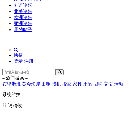
外语论坛
北美论坛
欧洲论坛
亚洲论坛
我的帖子
...
快捷
登录
注册
# 热门搜索 #
布里斯班
黄金海岸
出租
接机
搬家
家具
用品
招聘
交友
活动
系统维护
请稍候...