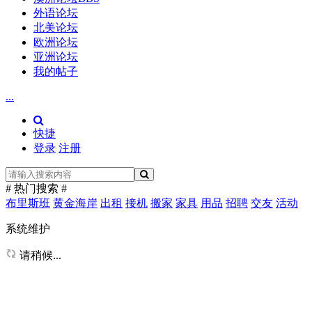
外语论坛
北美论坛
欧洲论坛
亚洲论坛
我的帖子
...
快捷
登录
注册
# 热门搜索 #
布里斯班
黄金海岸
出租
接机
搬家
家具
用品
招聘
交友
活动
系统维护
请稍候...