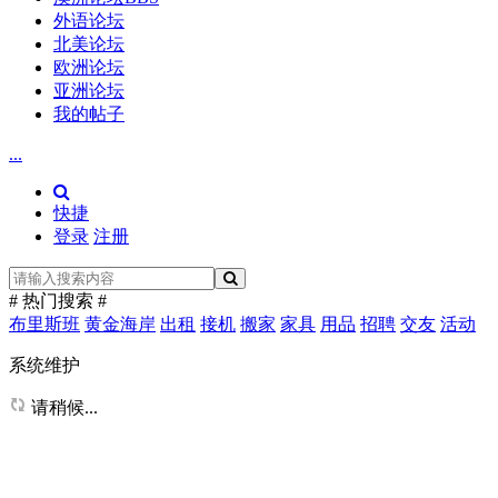
外语论坛
北美论坛
欧洲论坛
亚洲论坛
我的帖子
...
快捷
登录
注册
# 热门搜索 #
布里斯班
黄金海岸
出租
接机
搬家
家具
用品
招聘
交友
活动
系统维护
请稍候...